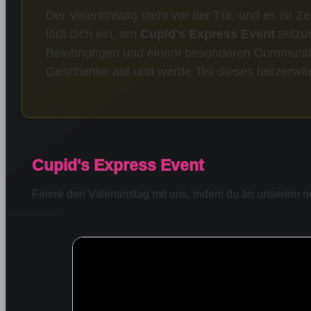
Der Valentinstag steht vor der Tür, und es ist Z
lädt dich ein, am
Cupid's Express Event
teilzu
Belohnungen und einem besonderen Community-Z
Geschenke auf und werde Teil dieses herzerw
Cupid's Express Event
Feiere den Valentinstag mit uns, indem du an unserem n