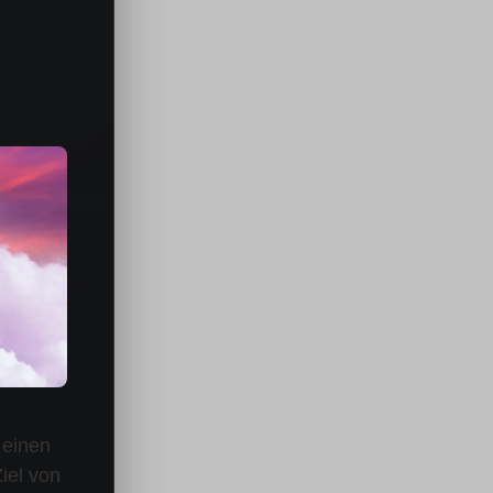
r einen
iel von