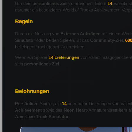
Um dein
persönliches Ziel
zu erreichen, liefere
14
Valentins
darunter ein besonderes World of Trucks Achievement. Verpas
Regeln
Durch die Nutzung von
Externen Aufträgen
mit einem World 
Simulator
oder beiden Spielen, ist das
Community-Ziel
,
600
beliebigen Frachtgebiet zu erreichen.
Wenn ein Spieler
14 Lieferungen
von Valentinstagsgeschenken
sein
persönliches Ziel
.
Belohnungen
Persönlich:
Spieler, die
14
oder mehr Lieferungen von Valent
Achievement
sowie das
Neon Heart
-Armaturenbrett-Item a
American Truck Simulator
.