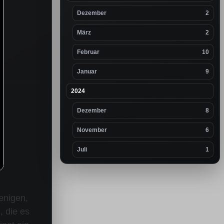
Dezember
2
März
2
Februar
10
Januar
9
2024
Dezember
8
November
6
Juli
1
jenigen,
, die es