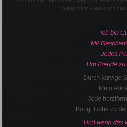
zu fahren gilt, und Valentinstagsgeschenken, die 
wenig mehr Freude und macht
Ich bin C
Mit Geschenk
Jedes Päc
Um Freude zu v
Durch kurvige S
Mein Anhän
Jede herzförm
Bringt Liebe zu de
Und wenn das le