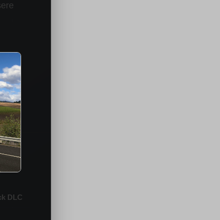
sere
ack DLC