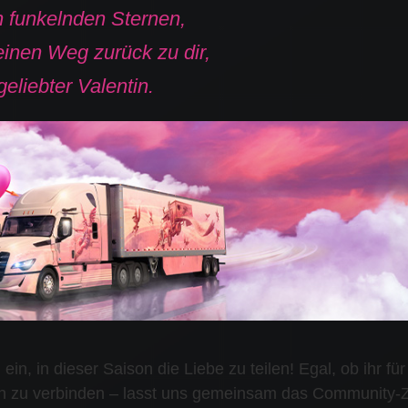
n funkelnden Sternen,
einen Weg zurück zu dir,
eliebter Valentin.
, ein, in dieser Saison die Liebe zu teilen! Egal, ob ihr fü
ich zu verbinden – lasst uns gemeinsam das Community-Z