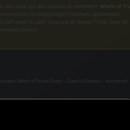
eit, die Liebe auf den Straßen zu verbreiten!
World of Tr
nehmen und mit einzigartigen Frachten, spannenden
iel dabei zu sein. Schnapp dir deinen Truck, lade die
ärmenden Events!
euesten World of Trucks Event – Cupid's Express – teilnimmst!