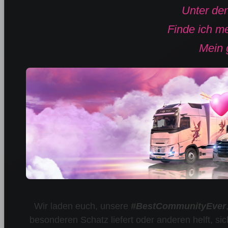
Unter de
Finde ich m
Mein g
Wir laden euch, unsere
#BestCommunityEver
besonderen Schatz liefert oder anderen helft, s