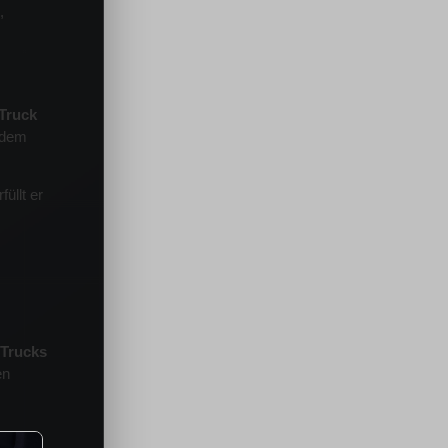
,
Truck
edem
üllt er
 Trucks
en