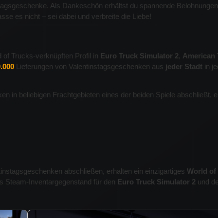
tagsgeschenke. Als Dankeschön erhältst du spannende Belohnungen
se es nicht – sei dabei und verbreite die Liebe!
of Trucks-verknüpften Profil in
Euro Truck Simulator 2
,
American 
.000
Lieferungen von Valentinstagsgeschenken aus
jeder Stadt
in j
 in beliebigen Frachtgebieten eines der beiden Spiele abschließt, erf
instagsgeschenken abschließen, erhalten ein einzigartiges
World of
ls Steam-Inventargegenstand für den
Euro Truck Simulator 2
und d