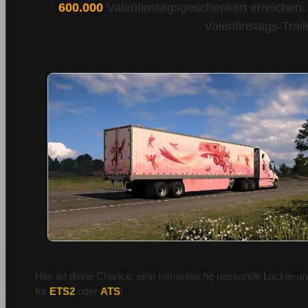
600.000
Valentinstagsgeschenken erreichen, 
Valentinstags-Traile
Hier ist deine Chance, eine romantische passende Lackierung
für
ETS2
oder
ATS
!